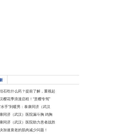
新
结石吃什么药？提前了解，重视起
汉樱花季浪漫启程！“赏樱专驾”
“水手”到暖男：泰康同济（武汉
康同济（武汉）医院漏斗胸 鸡胸
康同济（武汉）医院助力患者战胜
决加速衰老的肌肉减少问题！