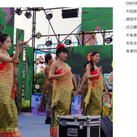
·
GMO
·
中国第
·
燃情开
·
武汉樱
·
中食康
·
名医会
·
泰康同