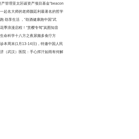
资产管理亚太区碳资产项目基金“beacon
一起名大师的老师颜廷利最著名的哲学
跑 劲享生活 ，“劲酒健康跑中国”武
花季浪漫启程！“赏樱专驾”岚图知音
生命科学十八方之夜尿频多食疗方
诊本周末(1月13-14日)，特邀中国人民
济（武汉）医院：手心挥汗如雨有何解