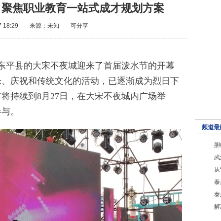
，聚焦职业教育一站式成才规划方案
7 18:29
来源：未知
可分享
东平县的大宋不夜城迎来了首届泼水节的开幕
乐、庆祝和传统文化的活动，已逐渐成为烈日下
将持续到8月27日，在大宋不夜城内广场举
参与。
频道最
胆
武
从
泰
泰
解