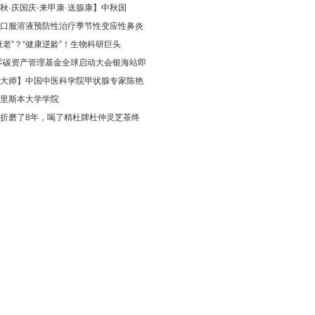
秋·庆国庆·来甲康·送腺康】中秋国
口服溶液预防性治疗季节性变应性鼻炎
衰老”？“健康逆龄”！生物科研巨头
零碳资产管理基金全球启动大会银海站即
大师】中国中医科学院甲状腺专家陈艳
里斯本大学学院
折磨了8年，喝了精杜牌杜仲灵芝茶终