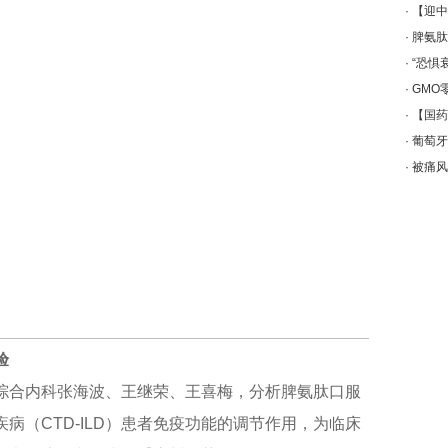
·
【迎中
·
脾氨肽
·
“恐惧
·
GMO
·
【国药
·
葡萄牙
·
被痛风
验
综合内科张海波、王继荣、王喜梅，分析脾氨肽口服
病（CTD-ILD）患者免疫功能的调节作用，为临床