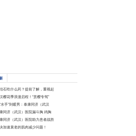
新
结石吃什么药？提前了解，重视起
汉樱花季浪漫启程！“赏樱专驾”
“水手”到暖男：泰康同济（武汉
康同济（武汉）医院漏斗胸 鸡胸
康同济（武汉）医院助力患者战胜
决加速衰老的肌肉减少问题！