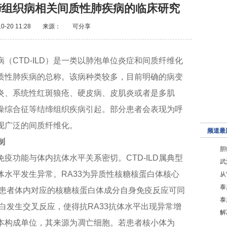
缔组织病相关间质性肺疾病的临床研究
0-20 11:28
来源：
可分享
（CTD-ILD）是一类以肺泡单位炎症和间质纤维化
质性肺疾病的总称。该病种类较多，目前明确的病变
炎、系统性红斑狼疮、硬皮病、皮肌炎或者是多肌
燥综合征等结缔组织疾病引起。部分患者会表现为呼
现广泛的间质纤维化。
频道最
制
胆
疫功能与体内抗体水平关系密切。CTD-ILD属典型
武
水平发生异常。RA33为异质性核糖核蛋白体核心
从
泰
ILD患者体内对应的核糖核蛋白体成分自身免疫反应可同
泰
白发生交叉反应，使得抗RA33抗体水平出现异常增
解
本构成单位，其来源为凋亡细胞。若患者核小体为