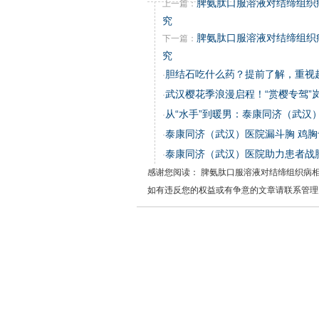
脾氨肽口服溶液对结缔组织
上一篇：
究
脾氨肽口服溶液对结缔组织
下一篇：
究
胆结石吃什么药？提前了解，重视
·
武汉樱花季浪漫启程！“赏樱专驾”
·
从“水手”到暖男：泰康同济（武汉
·
泰康同济（武汉）医院漏斗胸 鸡
·
泰康同济（武汉）医院助力患者战
·
感谢您阅读： 脾氨肽口服溶液对结缔组织病
如有违反您的权益或有争意的文章请联系管理