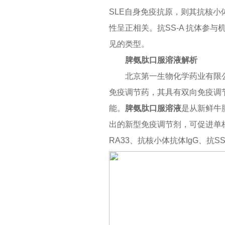
SLE自身免疫抗原，则其抗核小
性呈正相关。抗SS-A 抗体参
见的类型。
脾氨肽口服
溶
液
解析
北京第一生物化学药业有限
免疫调节药，其具有双向免疫调
能。
脾氨肽口服溶液
是从新鲜牛
出的新型免疫调节剂，可促进单
RA33、抗核小体抗体IgG、抗S