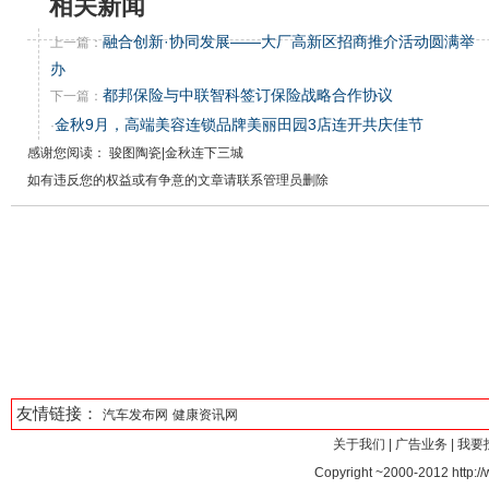
相关新闻
融合创新·协同发展——大厂高新区招商推介活动圆满举
上一篇：
办
都邦保险与中联智科签订保险战略合作协议
下一篇：
金秋9月，高端美容连锁品牌美丽田园3店连开共庆佳节
·
感谢您阅读： 骏图陶瓷|金秋连下三城
如有违反您的权益或有争意的文章请联系管理员删除
友情链接：
汽车发布网
健康资讯网
关于我们
|
广告业务
|
我要
Copyright ~2000-2012 http://