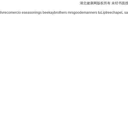
湖北健康网版权所有 未经书面
livrecomercio
eseasonings
beekaybrothers
mrsgoodemanners
tuLiptreechapeL
sa